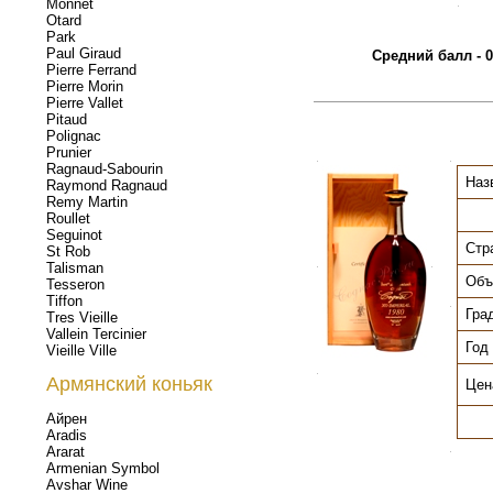
Monnet
.
Otard
Park
Paul Giraud
Средний балл - 0
Pierre Ferrand
Pierre Morin
Pierre Vallet
Pitaud
Polignac
Prunier
.
.
Ragnaud-Sabourin
Наз
Raymond Ragnaud
Remy Martin
Roullet
Seguinot
Стр
St Rob
Talisman
.
.
Объ
Tesseron
Tiffon
.
Гра
Tres Vieille
Vallein Tercinier
Год
Vieille Ville
.
Армянский коньяк
Цен
Айрен
Aradis
Ararat
.
Armenian Symbol
Avshar Wine