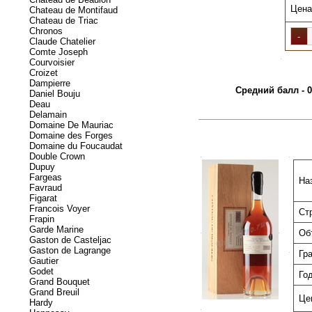
Цена
Chateau de Montifaud
Chateau de Triac
Chronos
Claude Chatelier
Comte Joseph
.
Courvoisier
Croizet
Dampierre
Средний балл - 0
Daniel Bouju
Deau
Delamain
Domaine De Mauriac
Domaine des Forges
Domaine du Foucaudat
Double Crown
.
.
Dupuy
Fargeas
На
Favraud
Figarat
Francois Voyer
Ст
Frapin
Garde Marine
Об
.
.
Gaston de Casteljac
Gaston de Lagrange
Гр
.
Gautier
Godet
Го
Grand Bouquet
Grand Breuil
Це
Hardy
.