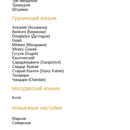
Три звездочки
Троекуров
Штурман
Грузинский коньяк
Askaneli (Асканели)
Berikoni (Берикони)
Dougladze (Дугладзе)
Gideli
Mildiani (Милдиани)
Winery Graneli
Гугули (Guguli)
Кахетинский
Сараджишвили (Sarajishvili)
Сердце Арагви
Старый Кахети (Stariy Kaheti)
Талавари
Чандари (Chandari)
Молдавский коньяк
Kvint
Коньячные настойки
Марьяж
Сибирская