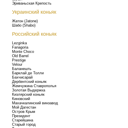
Эриваньская Крепость
Украинский коньяк
Жатон (Jatone)
Шабо (Shabo)
Российский коньяк
Lezginka
Fanagoria
Monte Choco
Old Barrel
Prestige
Velour
Баланешть
Барклай де Толли
Бахчисарай
Дербентский коньяк
Жемчужина Ставрополья
Золотая Выдержка
Кизлярский коньяк
Киновский
Махачкалинский винзавод
Мой Дагестан
Остров Крым
Президент
Старейшина
Старый город