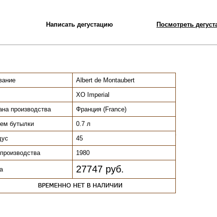
Написать дегустацию
Посмотреть дегуста
вание
Albert de Montaubert
XO Imperial
ана производства
Франция (France)
ем бутылки
0.7 л
.
дус
45
 производства
1980
27747 руб.
а