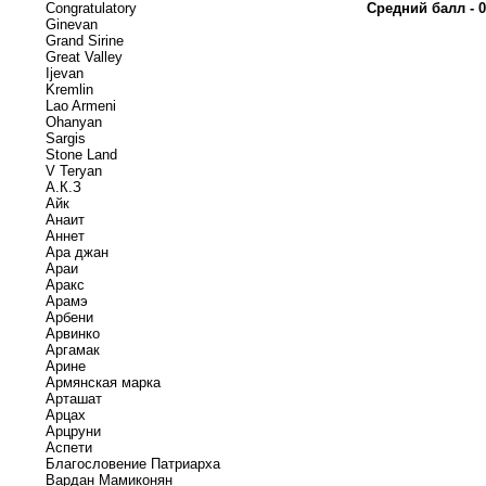
Congratulatory
Средний балл - 0
Ginevan
Grand Sirine
Great Valley
Ijevan
Kremlin
Lao Armeni
Ohanyan
Sargis
Stone Land
V Teryan
А.К.З
Айк
Анаит
Аннет
Ара джан
Араи
Аракс
Арамэ
Арбени
Арвинко
Аргамак
Арине
Армянская марка
Арташат
Арцах
Арцруни
Аспети
Благословение Патриарха
Вардан Мамиконян