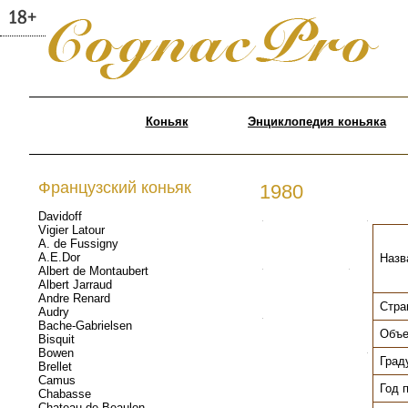
Коньяк
Энциклопедия коньяка
Французский коньяк
1980
Davidoff
.
.
Vigier Latour
A. de Fussigny
A.E.Dor
Назв
Albert de Montaubert
.
.
Albert Jarraud
Andre Renard
Стра
Audry
.
Bache-Gabrielsen
Объе
Bisquit
Bowen
.
Град
Brellet
Camus
Год 
Chabasse
Chateau de Beaulon