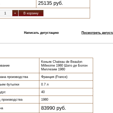
25135 руб.
Написать дегустацию
Посмотреть дегуста
Коньяк Chateau de Beaulon
звание
Millesime 1980 Шато де Болон
Миллезим 1980
рана производства
Франция (France)
ъем бутылки
0.7 л
адус
40
.
д производства
1980
83990 руб.
на