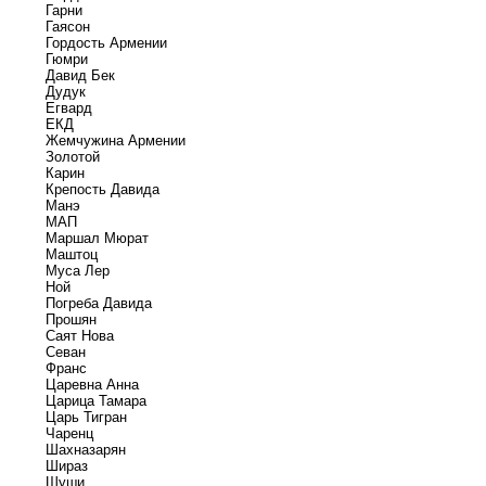
Гарни
Гаясон
Гордость Армении
Гюмри
Давид Бек
Дудук
Егвард
ЕКД
Жемчужина Армении
Золотой
Карин
Крепость Давида
Манэ
МАП
Маршал Мюрат
Маштоц
Муса Лер
Ной
Погреба Давида
Прошян
Саят Нова
Севан
Франс
Царевна Анна
Царица Тамара
Царь Тигран
Чаренц
Шахназарян
Шираз
Шуши