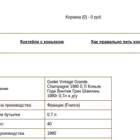
Корзина (0) - 0 руб.
Коктейли с коньяком
Как правильно пить ко
Godet Vintage Grande
Champagne 1980 0,7l Коньяк
ание
Годе Винтаж Гран Шампань
1980г 0,7л в д/у
на производства
Франция (France)
м бутылки
0.7 л
.
ус
40
производства
1980