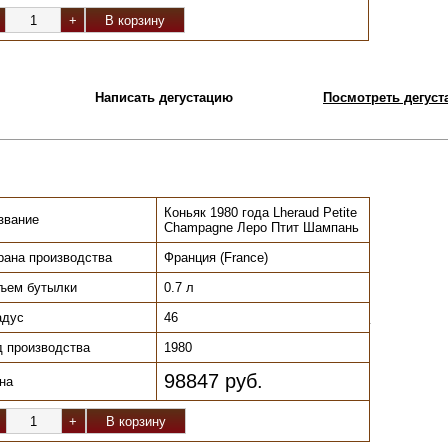
Написать дегустацию
Посмотреть дегуста
Коньяк 1980 года Lheraud Petite
звание
Champagne Леро Птит Шампань
рана производства
Франция (France)
ъем бутылки
0.7 л
адус
46
.
д производства
1980
98847 руб.
на