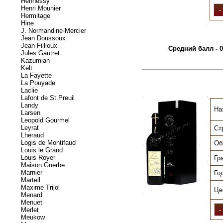
Hennessy
Henri Mounier
Hermitage
Hine
.
J. Normandine-Mercier
Jean Doussoux
Jean Fillioux
Средний балл - 0
Jules Gautret
Kazumian
Kelt
La Fayette
La Pouyade
Laclie
Lafont de St Preuil
.
.
Landy
На
Larsen
Leopold Gourmel
Leyrat
Ст
Lheraud
Logis de Montifaud
Об
.
.
Louis le Grand
Louis Royer
Гр
.
Maison Guerbe
Marnier
Го
Martell
Maxime Trijol
Це
Menard
.
Menuet
Merlet
Meukow