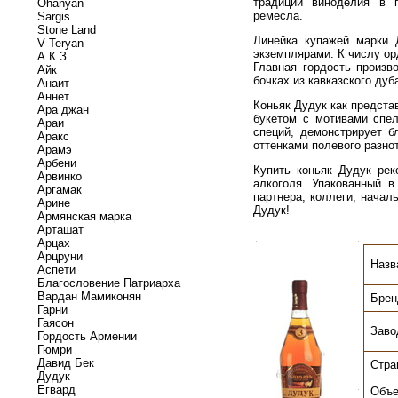
традиции виноделия в г
Ohanyan
ремесла.
Sargis
Stone Land
Линейка купажей марки 
V Teryan
экземплярами. К числу ор
А.К.З
Главная гордость произв
Айк
бочках из кавказского дуб
Анаит
Аннет
Коньяк Дудук как предста
Ара джан
букетом с мотивами спел
Араи
специй, демонстрирует б
Аракс
оттенками полевого разно
Арамэ
Арбени
Купить коньяк Дудук рек
Арвинко
алкоголя. Упакованный в
Аргамак
партнера, коллеги, начал
Арине
Дудук!
Армянская марка
Арташат
Арцах
.
.
Арцруни
Назв
Аспети
Благословение Патриарха
Вардан Мамиконян
Брен
Гарни
Гаясон
Заво
Гордость Армении
.
.
Гюмри
Давид Бек
Стра
Дудук
Егвард
Объе
.