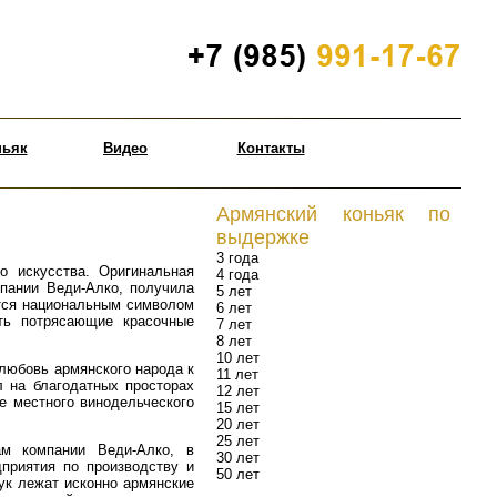
ньяк
Видео
Контакты
Армянский коньяк по
выдержке
3 года
о искусства. Оригинальная
4 года
пании Веди-Алко, получила
5 лет
ется национальным символом
6 лет
ать потрясающие красочные
7 лет
8 лет
10 лет
 любовь армянского народа к
11 лет
л на благодатных просторах
12 лет
е местного винодельческого
15 лет
20 лет
25 лет
ам компании Веди-Алко, в
30 лет
приятия по производству и
50 лет
ук лежат исконно армянские