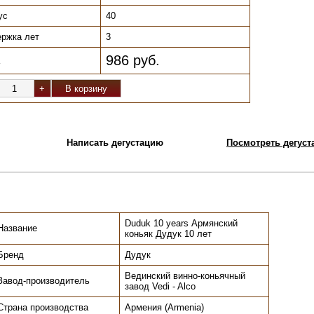
ус
40
ржка лет
3
986 руб.
Написать дегустацию
Посмотреть дегуста
Duduk 10 years Армянский
Название
коньяк Дудук 10 лет
Бренд
Дудук
Вединский винно-коньячный
Завод-производитель
завод Vedi - Alco
Страна производства
Армения (Armenia)