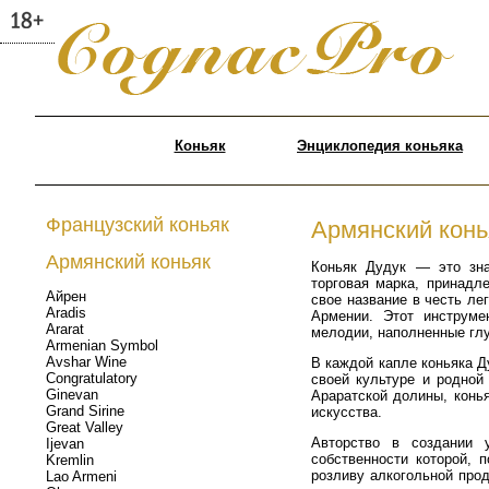
Коньяк
Энциклопедия коньяка
Французский коньяк
Армянский конь
Армянский коньяк
Коньяк Дудук — это зна
торговая марка, принад
Айрен
свое название в честь ле
Aradis
Армении. Этот инструме
Ararat
мелодии, наполненные гл
Armenian Symbol
Avshar Wine
В каждой капле коньяка Д
Congratulatory
своей культуре и родной
Ginevan
Араратской долины, конья
Grand Sirine
искусства.
Great Valley
Авторство в создании 
Ijevan
собственности которой, 
Kremlin
розливу алкогольной про
Lao Armeni