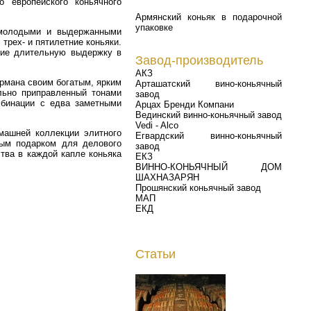
 европейского коньячного
Армянский коньяк в подарочной
упаковке
 молодыми и выдержанными
трех- и пятилетние коньяки.
шие длительную выдержку в
Завод-производитель
АКЗ
урмана своим богатым, ярким
Арташатский вино-коньячный
льно приправленный тонами
завод
мбинации с едва заметными
Арцах Бренди Компани
Вединский винно-коньячный завод
Vedi - Alco
машней коллекции элитного
Егвардский винно-коньячный
ным подарком для делового
завод
ства в каждой капле коньяка
ЕКЗ
ВИННО-КОНЬЯЧНЫЙ ДОМ
ШАХНАЗАРЯН
Прошянский коньячный завод
МАП
ЕКД
Статьи