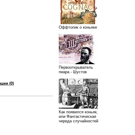
Оффтопик о коньяке
Первооткрыватель
пиара - Шустов
ции (0)
Как появился коньяк,
или Фантастическая
череда случайностей