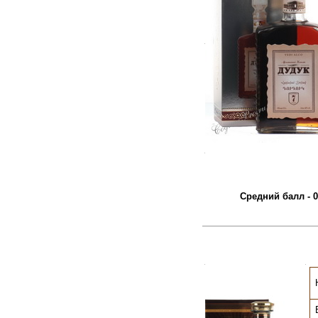
.
.
Средний балл - 0
.
.