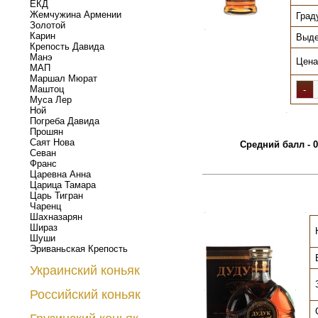
ЕКД
Жемчужина Армении
Град
Золотой
.
Карин
Выде
Крепость Давида
Манэ
Цена
МАП
Маршал Мюрат
Маштоц
Муса Лер
Ной
.
Погреба Давида
Прошян
Саят Нова
Средний балл - 0
Севан
Франс
Царевна Анна
Царица Тамара
Царь Тигран
Чаренц
.
.
Шахназарян
Шираз
Шуши
Эриваньская Крепость
Украинский коньяк
.
.
Российский коньяк