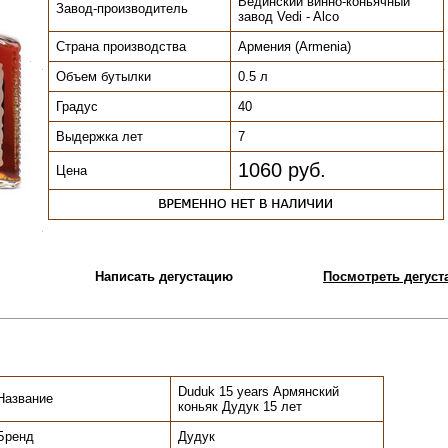
Вединский винно-коньячный
Завод-производитель
завод Vedi - Alco
Страна производства
Армения (Armenia)
.
.
.
Объем бутылки
0.5 л
Градус
40
Выдержка лет
7
1060 руб.
Цена
.
Написать дегустацию
Посмотреть дегуста
Duduk 15 years Армянский
Название
коньяк Дудук 15 лет
Бренд
Дудук