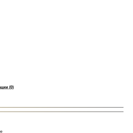
ции (0)
ие