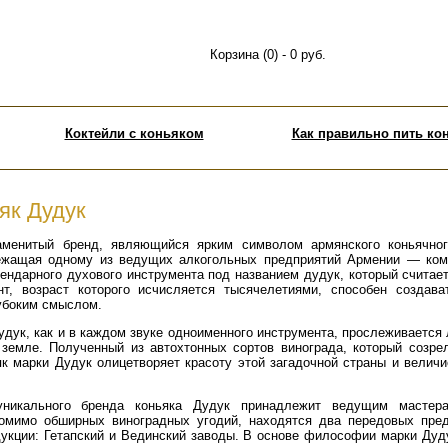
Корзина (0) - 0 руб.
Коктейли с коньяком
Как правильно пить ко
як Дудук
менитый бренд, являющийся ярким символом армянского коньячног
лежащая одному из ведущих алкогольных предприятий Армении — ком
гендарного духового инструмента под названием дудук, который счита
нт, возраст которого исчисляется тысячелетиями, способен создав
убоким смыслом.
удук, как и в каждом звуке одноименного инструмента, прослеживается
 земле. Полученный из автохтонных сортов винограда, который созре
к марки Дудук олицетворяет красоту этой загадочной страны и величи
уникального бренда коньяка Дудук принадлежит ведущим мастер
помимо обширных виноградных угодий, находятся два передовых пред
дукции: Гетапский и Вединский заводы. В основе философии марки Дуд