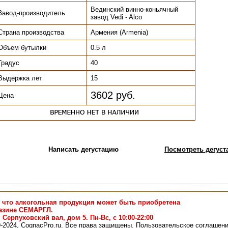
Вединский винно-коньячный
Завод-производитель
завод Vedi - Alco
Страна производства
Армения (Armenia)
.
Объем бутылки
0.5 л
Градус
40
Выдержка лет
15
3602 руб.
Цена
Написать дегустацию
Посмотреть дегуста
 что алкогольная продукция может быть приобретена
газине СЕМАРГЛ.
. Серпуховский вал, дом 5. Пн-Вс, с 10:00-22:00
9-2024, CognacPro.ru. Все права защищены.
Пользовательское соглашен