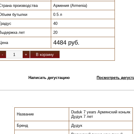
Страна производства
Армения (Armenia)
Объем бутылки
0.5 л
.
Градус
40
Выдержка лет
20
4484 руб.
Цена
Написать дегустацию
Посмотреть дегуста
.
Duduk 7 years Армянский коньяк
Название
Дудук 7 лет
Бренд
Дудук