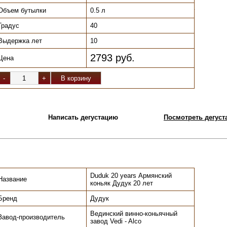
Объем бутылки
0.5 л
.
Градус
40
Выдержка лет
10
2793 руб.
Цена
Написать дегустацию
Посмотреть дегуста
Duduk 20 years Армянский
Название
коньяк Дудук 20 лет
Бренд
Дудук
Вединский винно-коньячный
Завод-производитель
завод Vedi - Alco