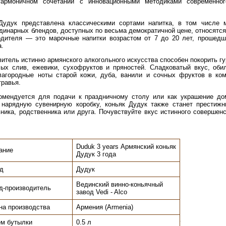
армоничном сочетании с инновационными методиками современного
Дудук представлена классическими сортами напитка, в том числе
динарных блендов, доступных по весьма демократичной цене, относятся 
одителя — это марочные напитки возрастом от 7 до 20 лет, прошед
а.
витель истинно армянского алкогольного искусства способен покорить г
ых слив, ежевики, сухофруктов и пряностей. Сладковатый вкус, оби
лагородные ноты старой кожи, дуба, ванили и сочных фруктов в ко
травья.
омендуется для подачи к праздничному столу или как украшение до
 нарядную сувенирную коробку, коньяк Дудук также станет престиж
ьника, родственника или друга. Почувствуйте вкус истинного совершен
Duduk 3 years Армянский коньяк
ание
Дудук 3 года
д
Дудук
Вединский винно-коньячный
д-производитель
завод Vedi - Alco
на производства
Армения (Armenia)
м бутылки
0.5 л
.