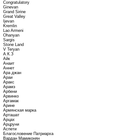
Congratulatory
Ginevan
Grand Sirine
Great Valley
Ijevan
Kremlin
Lao Armeni
Ohanyan
Sargis
Stone Land
V Teryan
А.К.З
Айк
Анаит
Аннет
Ара джан
Араи
Аракс
Арамэ
Арбени
Арвинко
Аргамак
Арине
Армянская марка
Арташат
Арцах
Арцруни
Аспети
Благословение Патриарха
Вардан Мамиконян