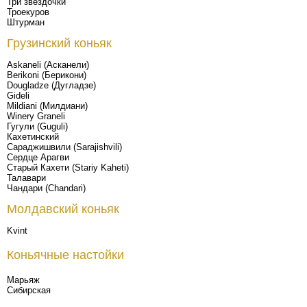
Три звездочки
Троекуров
Штурман
Грузинский коньяк
Askaneli (Асканели)
Berikoni (Берикони)
Dougladze (Дугладзе)
Gideli
Mildiani (Милдиани)
Winery Graneli
Гугули (Guguli)
Кахетинский
Сараджишвили (Sarajishvili)
Сердце Арагви
Старый Кахети (Stariy Kaheti)
Талавари
Чандари (Chandari)
Молдавский коньяк
Kvint
Коньячные настойки
Марьяж
Сибирская