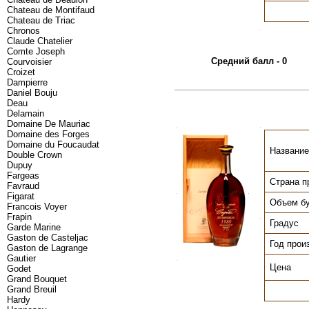
Chateau de Montifaud
Chateau de Triac
Chronos
.
Claude Chatelier
Comte Joseph
Средний балл - 0
Courvoisier
Croizet
Dampierre
Daniel Bouju
Deau
Delamain
Domaine De Mauriac
.
.
Domaine des Forges
Domaine du Foucaudat
Название
Double Crown
Dupuy
Fargeas
Страна п
Favraud
.
.
Figarat
Объем б
Francois Voyer
Frapin
.
Градус
Garde Marine
Gaston de Casteljac
Год прои
Gaston de Lagrange
Gautier
.
Цена
Godet
Grand Bouquet
Grand Breuil
Hardy
.