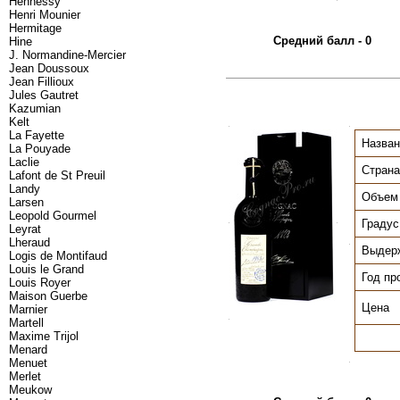
Hennessy
Henri Mounier
Hermitage
Средний балл - 0
Hine
J. Normandine-Mercier
Jean Doussoux
Jean Fillioux
Jules Gautret
Kazumian
Kelt
.
.
La Fayette
Назван
La Pouyade
Laclie
Страна
Lafont de St Preuil
Landy
Объем
Larsen
Leopold Gourmel
Градус
.
.
Leyrat
Lheraud
.
Выдер
Logis de Montifaud
Louis le Grand
Год пр
Louis Royer
Maison Guerbe
Цена
Marnier
.
Martell
Maxime Trijol
Menard
Menuet
.
Merlet
Meukow