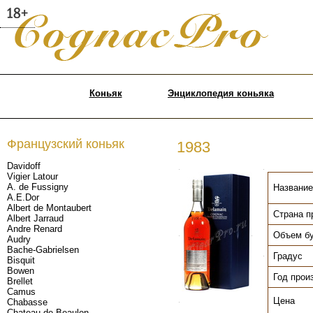
Коньяк
Энциклопедия коньяка
Французский коньяк
1983
Davidoff
.
.
Vigier Latour
A. de Fussigny
Название
A.E.Dor
Albert de Montaubert
Страна п
Albert Jarraud
Andre Renard
Объем б
.
.
Audry
Bache-Gabrielsen
Градус
.
Bisquit
Bowen
Год прои
Brellet
Camus
Цена
Chabasse
.
Chateau de Beaulon