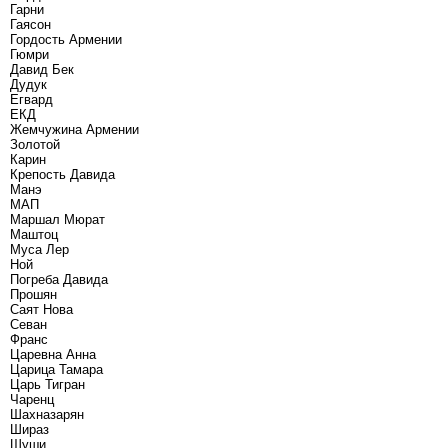
Гарни
Гаясон
Гордость Армении
Гюмри
Давид Бек
Дудук
Егвард
ЕКД
Жемчужина Армении
Золотой
Карин
Крепость Давида
Манэ
МАП
Маршал Мюрат
Маштоц
Муса Лер
Ной
Погреба Давида
Прошян
Саят Нова
Севан
Франс
Царевна Анна
Царица Тамара
Царь Тигран
Чаренц
Шахназарян
Шираз
Шуши