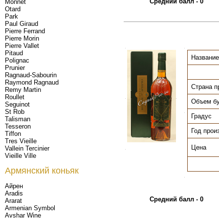
Средний балл - 0
Monnet
Otard
Park
Paul Giraud
Pierre Ferrand
Pierre Morin
Pierre Vallet
.
.
Pitaud
Название
Polignac
Prunier
Ragnaud-Sabourin
Raymond Ragnaud
Страна п
Remy Martin
Roullet
.
.
Объем б
Seguinot
St Rob
.
Градус
Talisman
Tesseron
Год прои
Tiffon
Tres Vieille
Цена
Vallein Tercinier
.
Vieille Ville
Армянский коньяк
.
Айрен
Aradis
Средний балл - 0
Ararat
Armenian Symbol
Avshar Wine