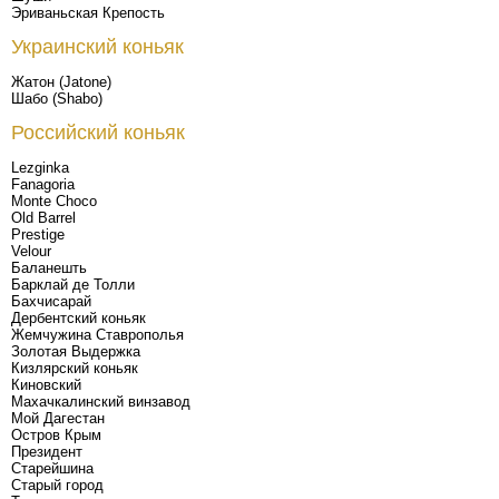
Эриваньская Крепость
Украинский коньяк
Жатон (Jatone)
Шабо (Shabo)
Российский коньяк
Lezginka
Fanagoria
Monte Choco
Old Barrel
Prestige
Velour
Баланешть
Барклай де Толли
Бахчисарай
Дербентский коньяк
Жемчужина Ставрополья
Золотая Выдержка
Кизлярский коньяк
Киновский
Махачкалинский винзавод
Мой Дагестан
Остров Крым
Президент
Старейшина
Старый город