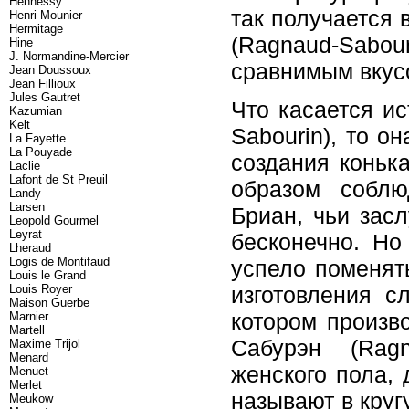
Hennessy
так получается
Henri Mounier
Hermitage
(Ragnaud-Sabo
Hine
J. Normandine-Mercier
сравнимым вкус
Jean Doussoux
Jean Fillioux
Jules Gautret
Что касается и
Kazumian
Kelt
Sabourin), то о
La Fayette
La Pouyade
создания коньк
Laclie
Lafont de St Preuil
образом соблю
Landy
Larsen
Бриан, чьи зас
Leopold Gourmel
Leyrat
бесконечно. Но
Lheraud
Logis de Montifaud
успело поменят
Louis le Grand
Louis Royer
изготовления с
Maison Guerbe
котором произв
Marnier
Martell
Сабурэн (Ragn
Maxime Trijol
Menard
женского пола, 
Menuet
Merlet
называют в круг
Meukow