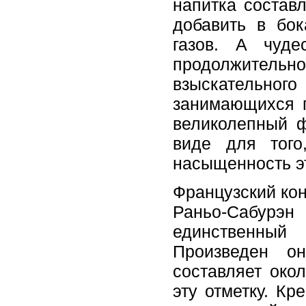
напитка состав
добавить в бо
газов. А чуде
продолжитель
взыскательно
занимающихся п
великолепный ф
виде для того
насыщенность эт
Французский кон
Раньо-Сабурэ
единственный
Произведен он
составляет око
эту отметку. Кр