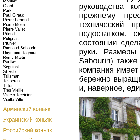
Monnet
руководства к
Otard
Park
прежнему пре
Paul Giraud
Pierre Ferrand
технический п
Pierre Morin
Pierre Vallet
недостатком, 
Pitaud
Polignac
состоянии сдел
Prunier
Ragnaud-Sabourin
руки. Размеры
Raymond Ragnaud
Remy Martin
Sabourin) такж
Roullet
Seguinot
компания имеет 
St Rob
Talisman
бережно выращи
Tesseron
Tiffon
и, наверное, ед
Tres Vieille
Vallein Tercinier
Vieille Ville
Армянский коньяк
Украинский коньяк
Российский коньяк