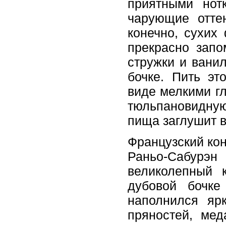
приятными нот
чарующие оттен
конечно, сухих
прекрасно зап
стружки и ванил
бочке. Пить эт
виде мелкими гл
тюльпановидную
пища заглушит в
Французский кон
Раньо-Сабурэн 
великолепный 
дубовой бочке
наполнился яр
пряностей, мед