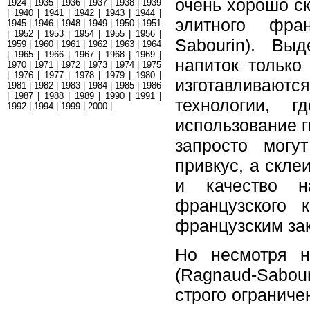
очень хорошо ск
1924
|
1935
|
1936
|
1937
|
1938
|
1939
|
1940
|
1941
|
1942
|
1943
|
1944
|
элитного фран
1945
|
1946
|
1948
|
1949
|
1950
|
1951
|
1952
|
1953
|
1954
|
1955
|
1956
|
Sabourin). Вы
1959
|
1960
|
1961
|
1962
|
1963
|
1964
|
1965
|
1966
|
1967
|
1968
|
1969
|
напиток только
1970
|
1971
|
1972
|
1973
|
1974
|
1975
|
1976
|
1977
|
1978
|
1979
|
1980
|
изготавливаютс
1981
|
1982
|
1983
|
1984
|
1985
|
1986
|
1987
|
1988
|
1989
|
1990
|
1991
|
технологии, 
1992
|
1994
|
1999
|
2000
|
использование г
запросто могу
привкус, а скл
и качество н
французского 
французским за
Но несмотря н
(Ragnaud-Sabou
строго ограниче