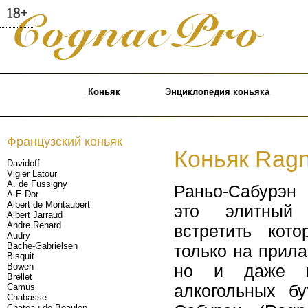
Коньяк
Энциклопедия коньяка
Французский коньяк
Коньяк Ragn
Davidoff
Vigier Latour
A. de Fussigny
Раньо-Сабурэн
A.E.Dor
Albert de Montaubert
это элитный 
Albert Jarraud
Andre Renard
встретить кот
Audry
Bache-Gabrielsen
только на прила
Bisquit
Bowen
но и даже в 
Brellet
алкогольных б
Camus
Chabasse
Chateau de Beaulon