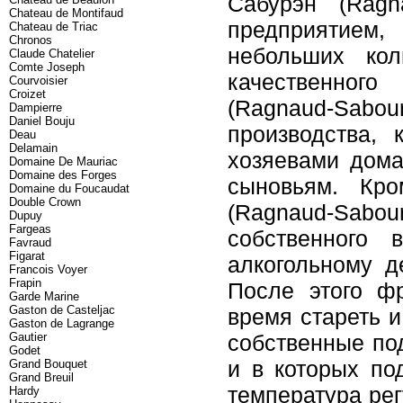
Сабурэн (Ragn
Chateau de Montifaud
предприятием
Chateau de Triac
Chronos
небольших кол
Claude Chatelier
Comte Joseph
качественного
Courvoisier
Croizet
(Ragnaud-Sab
Dampierre
Daniel Bouju
производства,
Deau
Delamain
хозяевами дома
Domaine De Mauriac
Domaine des Forges
сыновьям. Кро
Domaine du Foucaudat
Double Crown
(Ragnaud-Sabo
Dupuy
Fargeas
собственного 
Favraud
Figarat
алкогольному д
Francois Voyer
Frapin
После этого фр
Garde Marine
Gaston de Casteljac
время стареть 
Gaston de Lagrange
Gautier
собственные по
Godet
и в которых по
Grand Bouquet
Grand Breuil
температура рег
Hardy