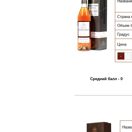
Названи
Страна 
.
.
Объем 
.
Градус
Цена
.
.
Средний балл - 0
.
.
Назв