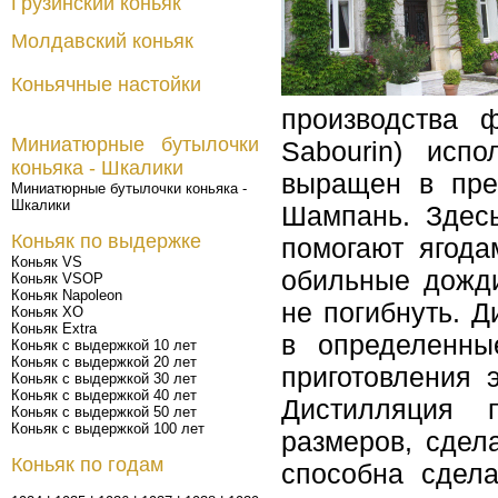
Грузинский коньяк
Молдавский коньяк
Коньячные настойки
производства ф
Миниатюрные бутылочки
Sabourin) исп
коньяка - Шкалики
выращен в пре
Миниатюрные бутылочки коньяка -
Шкалики
Шампань. Здес
Коньяк по выдержке
помогают ягода
Коньяк VS
обильные дожди
Коньяк VSOP
Коньяк Napoleon
не погибнуть. 
Коньяк XO
Коньяк Extra
в определенны
Коньяк с выдержкой 10 лет
Коньяк с выдержкой 20 лет
приготовления 
Коньяк с выдержкой 30 лет
Коньяк с выдержкой 40 лет
Дистилляция 
Коньяк с выдержкой 50 лет
Коньяк с выдержкой 100 лет
размеров, сдел
Коньяк по годам
способна сдела