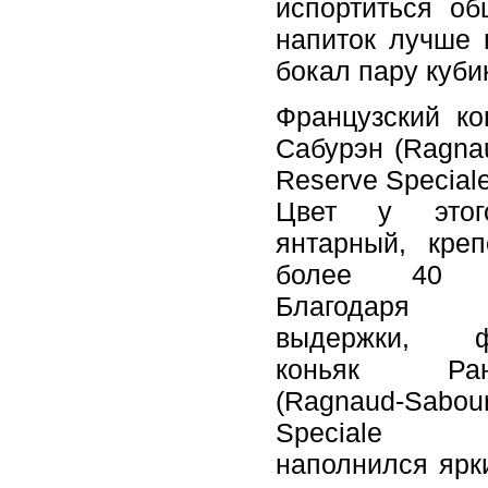
испортиться об
напиток лучше 
бокал пару куби
Французский ко
Сабурэн (Ragnau
Reserve Speciale
Цвет у этог
янтарный, кре
более 40 пр
Благодаря 2
выдержки, фр
коньяк Рань
(Ragnaud-Sabour
Speciale 
наполнился ярк