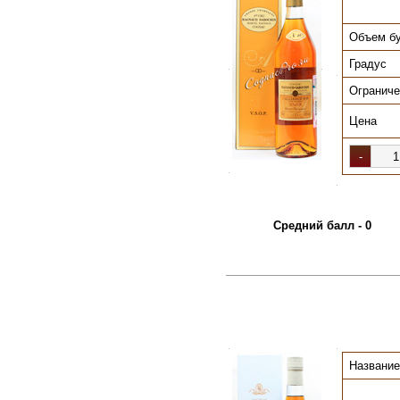
Объем б
Градус
.
.
.
Ограниче
Цена
.
.
Средний балл - 0
.
.
Название