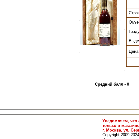
Стра
.
.
Объе
.
Град
Выде
Цена
.
.
Средний балл - 0
Уведомляем, что 
только в магазин
г. Москва, ул. Сер
Copyright 2009-202