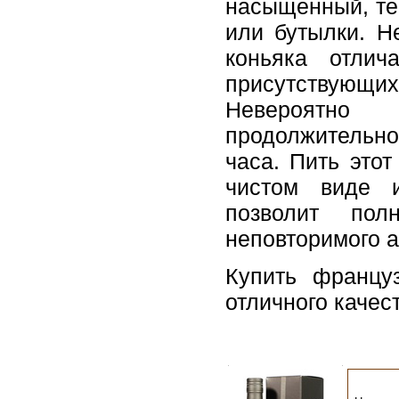
насыщенный, те
или бутылки. Н
коньяка отлич
присутствующих
Невероятно 
продолжительно
часа. Пить этот
чистом виде и
позволит пол
неповторимого а
Купить француз
отличного качес
.
.