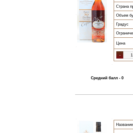
Страна п
Объем б
.
.
Градус
.
Ограниче
Цена
.
.
Средний балл - 0
.
.
Название