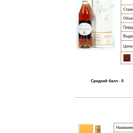
Стра
Объе
.
.
Град
.
Выде
Цена
.
.
Средний балл - 0
.
.
Название