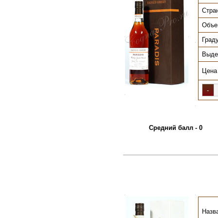
Стра
Объе
.
.
Град
.
Выде
Цена
.
.
Средний балл - 0
.
.
Назв