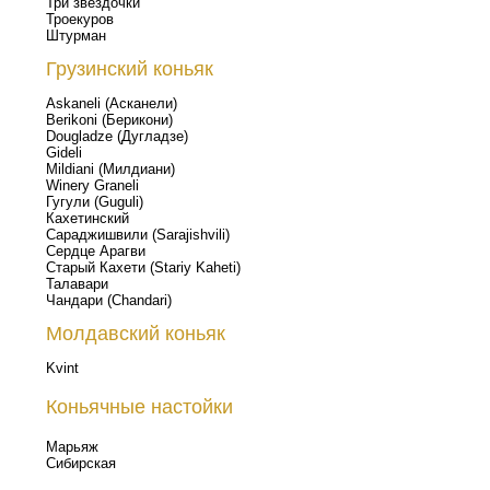
Три звездочки
Троекуров
Штурман
Грузинский коньяк
Askaneli (Асканели)
Berikoni (Берикони)
Dougladze (Дугладзе)
Gideli
Mildiani (Милдиани)
Winery Graneli
Гугули (Guguli)
Кахетинский
Сараджишвили (Sarajishvili)
Сердце Арагви
Старый Кахети (Stariy Kaheti)
Талавари
Чандари (Chandari)
Молдавский коньяк
Kvint
Коньячные настойки
Марьяж
Сибирская