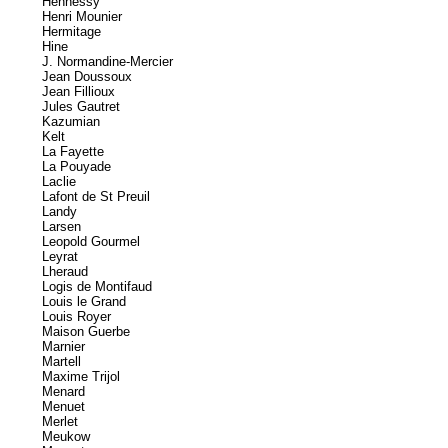
Hennessy
Henri Mounier
Hermitage
Hine
J. Normandine-Mercier
Jean Doussoux
Jean Fillioux
Jules Gautret
Kazumian
Kelt
La Fayette
La Pouyade
Laclie
Lafont de St Preuil
Landy
Larsen
Leopold Gourmel
Leyrat
Lheraud
Logis de Montifaud
Louis le Grand
Louis Royer
Maison Guerbe
Marnier
Martell
Maxime Trijol
Menard
Menuet
Merlet
Meukow