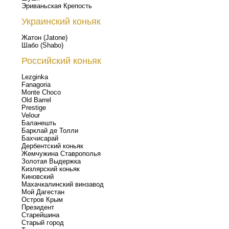
Эриваньская Крепость
Украинский коньяк
Жатон (Jatone)
Шабо (Shabo)
Российский коньяк
Lezginka
Fanagoria
Monte Choco
Old Barrel
Prestige
Velour
Баланешть
Барклай де Толли
Бахчисарай
Дербентский коньяк
Жемчужина Ставрополья
Золотая Выдержка
Кизлярский коньяк
Киновский
Махачкалинский винзавод
Мой Дагестан
Остров Крым
Президент
Старейшина
Старый город