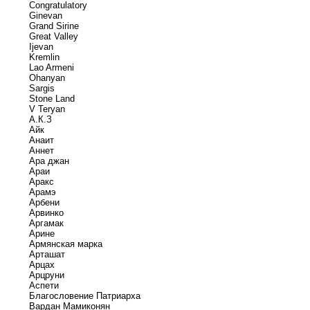
Congratulatory
Ginevan
Grand Sirine
Great Valley
Ijevan
Kremlin
Lao Armeni
Ohanyan
Sargis
Stone Land
V Teryan
А.К.З
Айк
Анаит
Аннет
Ара джан
Араи
Аракс
Арамэ
Арбени
Арвинко
Аргамак
Арине
Армянская марка
Арташат
Арцах
Арцруни
Аспети
Благословение Патриарха
Вардан Мамиконян