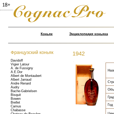
Коньяк
Энциклопедия коньяка
Французский коньяк
1942
Davidoff
.
.
Vigier Latour
A. de Fussigny
Наз
A.E.Dor
Albert de Montaubert
Albert Jarraud
Стр
Andre Renard
.
.
Audry
Объ
Bache-Gabrielsen
Bisquit
.
Гра
Bowen
Brellet
Год
Camus
Chabasse
.
Цен
Chateau de Beaulon