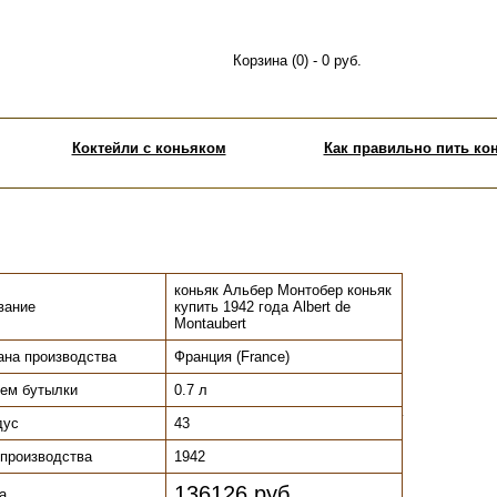
Корзина (0) - 0 руб.
Коктейли с коньяком
Как правильно пить ко
коньяк Альбер Монтобер коньяк
вание
купить 1942 года Albert de
Montaubert
ана производства
Франция (France)
ем бутылки
0.7 л
.
дус
43
 производства
1942
136126 руб.
а