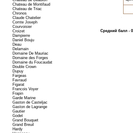
Chateau de Montifaud
Chateau de Triac
Chronos
Claude Chatelier
.
Comte Joseph
Courvoisier
Средний балл - 0
Croizet
Dampierre
Daniel Bouju
Deau
Delamain
Domaine De Mauriac
Domaine des Forges
Domaine du Foucaudat
Double Crown
Dupuy
Fargeas
Favraud
Figarat
Francois Voyer
Frapin
Garde Marine
Gaston de Casteljac
Gaston de Lagrange
Gautier
Godet
Grand Bouquet
Grand Breuil
Hardy