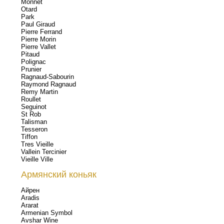
Monnet
Otard
Park
Paul Giraud
Pierre Ferrand
Pierre Morin
Pierre Vallet
Pitaud
Polignac
Prunier
Ragnaud-Sabourin
Raymond Ragnaud
Remy Martin
Roullet
Seguinot
St Rob
Talisman
Tesseron
Tiffon
Tres Vieille
Vallein Tercinier
Vieille Ville
Армянский коньяк
Айрен
Aradis
Ararat
Armenian Symbol
Avshar Wine