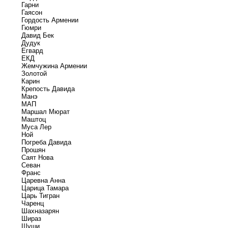
Гарни
Гаясон
Гордость Армении
Гюмри
Давид Бек
Дудук
Егвард
ЕКД
Жемчужина Армении
Золотой
Карин
Крепость Давида
Манэ
МАП
Маршал Мюрат
Маштоц
Муса Лер
Ной
Погреба Давида
Прошян
Саят Нова
Севан
Франс
Царевна Анна
Царица Тамара
Царь Тигран
Чаренц
Шахназарян
Шираз
Шуши