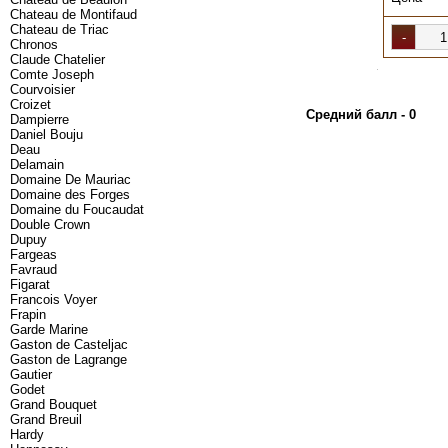
Chateau de Montifaud
Chateau de Triac
Chronos
Claude Chatelier
.
Comte Joseph
Courvoisier
Croizet
Средний балл - 0
Dampierre
Daniel Bouju
Deau
Delamain
Domaine De Mauriac
Domaine des Forges
Domaine du Foucaudat
Double Crown
Dupuy
Fargeas
Favraud
Figarat
Francois Voyer
Frapin
Garde Marine
Gaston de Casteljac
Gaston de Lagrange
Gautier
Godet
Grand Bouquet
Grand Breuil
Hardy