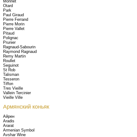
Monnet
Otard
Park
Paul Giraud
Pierre Ferrand
Pierre Morin
Pierre Vallet
Pitaud
Polignac
Prunier
Ragnaud-Sabourin
Raymond Ragnaud
Remy Martin
Roullet
Seguinot
St Rob
Talisman
Tesseron
Tiffon
Tres Vieille
Vallein Tercinier
Vieille Ville
Армянский коньяк
Айрен
Aradis
Ararat
Armenian Symbol
Avshar Wine