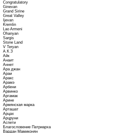
Congratulatory
Ginevan
Grand Sirine
Great Valley
Ijevan
Kremlin
Lao Armeni
Ohanyan
Sargis
Stone Land
V Teryan
А.К.З
Айк
Анаит
Аннет
Ара джан
Араи
Аракс
Арамэ
Арбени
Арвинко
Аргамак
Арине
Армянская марка
Арташат
Арцах
Арцруни
Аспети
Благословение Патриарха
Вардан Мамиконян