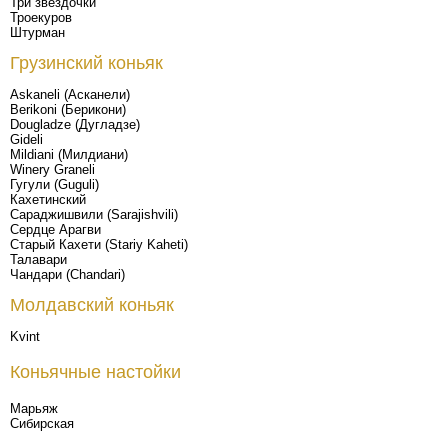
Три звездочки
Троекуров
Штурман
Грузинский коньяк
Askaneli (Асканели)
Berikoni (Берикони)
Dougladze (Дугладзе)
Gideli
Mildiani (Милдиани)
Winery Graneli
Гугули (Guguli)
Кахетинский
Сараджишвили (Sarajishvili)
Сердце Арагви
Старый Кахети (Stariy Kaheti)
Талавари
Чандари (Chandari)
Молдавский коньяк
Kvint
Коньячные настойки
Марьяж
Сибирская