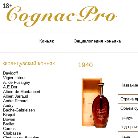
Коньяк
Энциклопедия коньяка
Французский коньяк
1940
Davidoff
.
.
Vigier Latour
A. de Fussigny
Название
A.E.Dor
Albert de Montaubert
Albert Jarraud
Страна п
Andre Renard
.
.
Audry
Объем б
Bache-Gabrielsen
Bisquit
Градус
.
Bowen
Brellet
Год прои
Camus
Chabasse
.
Цена
Chateau de Beaulon