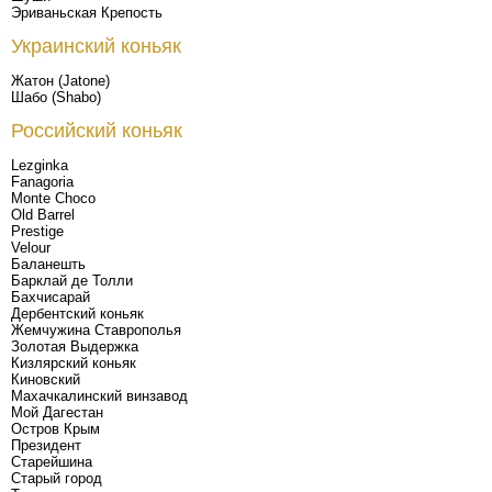
Эриваньская Крепость
Украинский коньяк
Жатон (Jatone)
Шабо (Shabo)
Российский коньяк
Lezginka
Fanagoria
Monte Choco
Old Barrel
Prestige
Velour
Баланешть
Барклай де Толли
Бахчисарай
Дербентский коньяк
Жемчужина Ставрополья
Золотая Выдержка
Кизлярский коньяк
Киновский
Махачкалинский винзавод
Мой Дагестан
Остров Крым
Президент
Старейшина
Старый город