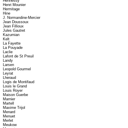
Hennessy
Henri Mounier
Hermitage
Hine
J. Normandine-Mercier
Jean Doussoux
Jean Fillioux
Jules Gautret
Kazumian
Kelt
La Fayette
La Pouyade
Laclie
Lafont de St Preuil
Landy
Larsen
Leopold Gourmel
Leyrat
Lheraud
Logis de Montifaud
Louis le Grand
Louis Royer
Maison Guerbe
Marnier
Martell
Maxime Trijol
Menard
Menuet
Merlet
Meukow