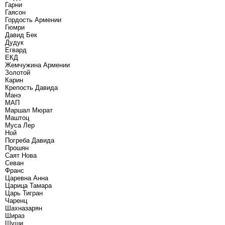
Гарни
Гаясон
Гордость Армении
Гюмри
Давид Бек
Дудук
Егвард
ЕКД
Жемчужина Армении
Золотой
Карин
Крепость Давида
Манэ
МАП
Маршал Мюрат
Маштоц
Муса Лер
Ной
Погреба Давида
Прошян
Саят Нова
Севан
Франс
Царевна Анна
Царица Тамара
Царь Тигран
Чаренц
Шахназарян
Шираз
Шуши