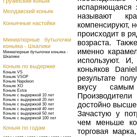
Грузинский коньяк
испаряющаяся з
Молдавский коньяк
называют кра
Коньячные настойки
компенсируют, н
происходит в ря
Миниатюрные бутылочки
возраста. Такж
коньяка - Шкалики
именно карамел
Миниатюрные бутылочки коньяка -
Шкалики
используют. И
Коньяк по выдержке
коньяков Dani
Коньяк VS
результате по
Коньяк VSOP
Коньяк Napoleon
вкусу самым
Коньяк XO
Коньяк Extra
Производители
Коньяк с выдержкой 10 лет
Коньяк с выдержкой 20 лет
достойно высше
Коньяк с выдержкой 30 лет
Коньяк с выдержкой 40 лет
Зачастую у пот
Коньяк с выдержкой 50 лет
Коньяк с выдержкой 100 лет
чем меньше ко
Коньяк по годам
торговая марка