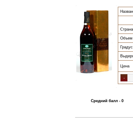
.
.
Назван
Страна
Объем
.
.
Градус
.
Выдер
Цена
.
.
Средний балл - 0