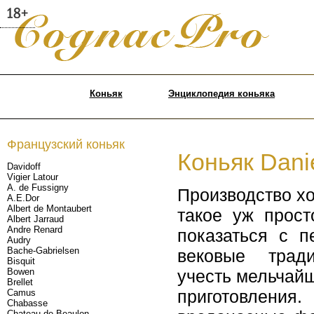
Коньяк
Энциклопедия коньяка
Французский коньяк
Коньяк Dani
Davidoff
Vigier Latour
A. de Fussigny
Производство хо
A.E.Dor
Albert de Montaubert
такое уж прост
Albert Jarraud
Andre Renard
показаться с п
Audry
Bache-Gabrielsen
вековые трад
Bisquit
Bowen
учесть мельчай
Brellet
приготовления.
Camus
Chabasse
Chateau de Beaulon