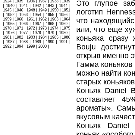
1924
|
1935
|
1936
|
1937
|
1938
|
1939
Это глупое за
|
1940
|
1941
|
1942
|
1943
|
1944
|
логотип Henness
1945
|
1946
|
1948
|
1949
|
1950
|
1951
|
1952
|
1953
|
1954
|
1955
|
1956
|
что находящийс
1959
|
1960
|
1961
|
1962
|
1963
|
1964
|
1965
|
1966
|
1967
|
1968
|
1969
|
или, что еще ху
1970
|
1971
|
1972
|
1973
|
1974
|
1975
|
1976
|
1977
|
1978
|
1979
|
1980
|
коньяка сразу 
1981
|
1982
|
1983
|
1984
|
1985
|
1986
|
1987
|
1988
|
1989
|
1990
|
1991
|
Bouju достигну
1992
|
1994
|
1999
|
2000
|
открыв именно э
Гамма коньяков 
можно найти кон
старых коньяков
Коньяк Daniel 
составляет 45
ароматы». Самы
вкусовым качест
Коньяк Daniel 
коньяк «особого