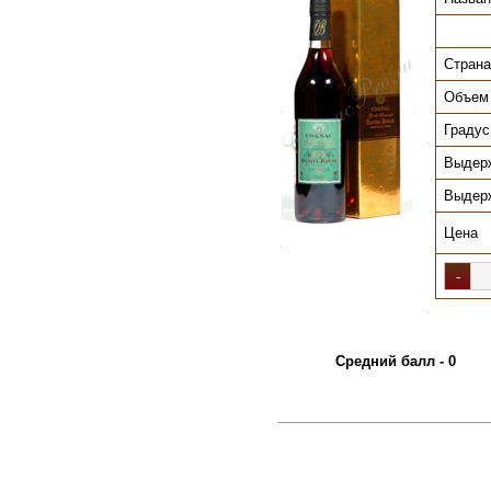
Страна
Объем
.
.
Градус
.
Выдер
Выдер
Цена
.
.
Средний балл - 0