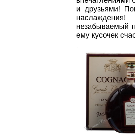
впечатлениями о
и друзьями! По
наслаждения
незабываемый п
ему кусочек сча
.
.