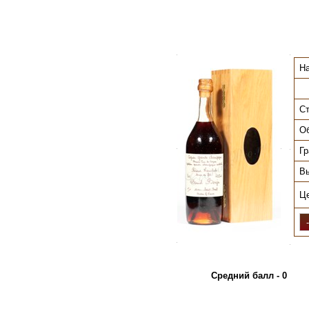
.
.
На
Ст
О
.
.
Гр
.
Вы
Ц
.
.
Средний балл - 0