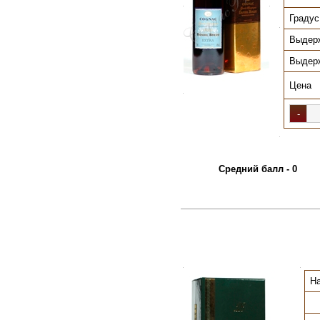
.
.
Градус
.
Выдер
Выдер
Цена
.
.
Средний балл - 0
.
.
На