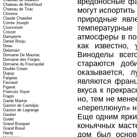
вредоносные фа
Chateau de Montifaud
могут испортить
Chateau de Triac
Chronos
природные явл
Claude Chatelier
Comte Joseph
температурные
Courvoisier
Croizet
атмосферы в по
Dampierre
Daniel Bouju
как известно,
Deau
Delamain
Виноделы всег
Domaine De Mauriac
Domaine des Forges
стараются доб
Domaine du Foucaudat
Double Crown
оказывается, 
Dupuy
Fargeas
являются франц
Favraud
Figarat
вкуса к прекрас
Francois Voyer
Frapin
но, тем не мене
Garde Marine
Gaston de Casteljac
«переплюнул» н
Gaston de Lagrange
Gautier
Еще одним ярки
Godet
коньячных масте
Grand Bouquet
Grand Breuil
дом был основ
Hardy