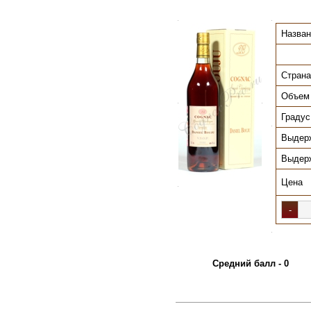
.
.
Назван
Страна
Объем
.
.
Градус
.
Выдер
Выдер
Цена
.
.
Средний балл - 0