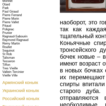
Monnet
Otard
Park
Paul Giraud
Pierre Ferrand
Pierre Morin
наоборот, это г
Pierre Vallet
Pitaud
так как кажда
Polignac
Prunier
тщательный конт
Ragnaud-Sabourin
Raymond Ragnaud
Коньячные спир
Remy Martin
Roullet
тронсейского д
Seguinot
St Rob
бочек новые – 
Talisman
Tesseron
имеют возраст 
Tiffon
Tres Vieille
в новых бочках 
Vallein Tercinier
Vieille Ville
их перемещают 
Армянский коньяк
спирты впитали
старого дуба
Украинский коньяк
отправляются
Российский коньяк
необходимые 