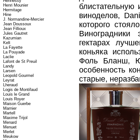
Hennessy
блистательную 
Henri Mounier
Hermitage
виноделов, Dan
Hine
J. Normandine-Mercier
которого стоял
Jean Doussoux
Jean Fillioux
Виноградники 
Jules Gautret
Kazumian
гектарах лучш
Kelt
La Fayette
коньяка исполь
La Pouyade
Laclie
Фоль Бланш, Ю
Lafont de St Preuil
Landy
особенность ко
Larsen
Leopold Gourmel
старые, неразб
Leyrat
Lheraud
Logis de Montifaud
Louis le Grand
Louis Royer
Maison Guerbe
Marnier
Martell
Maxime Trijol
Menard
Menuet
Merlet
Meukow