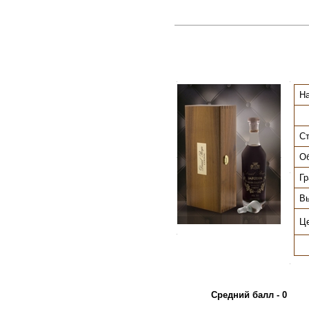
.
.
На
Ст
О
.
.
.
Гр
Вы
Ц
.
.
Средний балл - 0