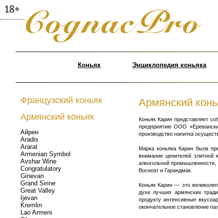
Коньяк
Энциклопедия коньяка
Французский коньяк
Армянский конь
Армянский коньяк
Коньяк Карин представляет со
предприятию ООО «Ереванский
Айрен
производство напитка осущест
Aradis
Ararat
Марка коньяка Карин была пр
Armenian Symbol
внимание ценителей элитной 
Avshar Wine
алкогольной промышленности, 
Congratulatory
Воскеат и Гарандмак.
Ginevan
Grand Sirine
Коньяк Карин — это великолеп
Great Valley
духе лучших армянских тради
Ijevan
продукту интенсивные вкусоа
Kremlin
окончательное становление па
Lao Armeni