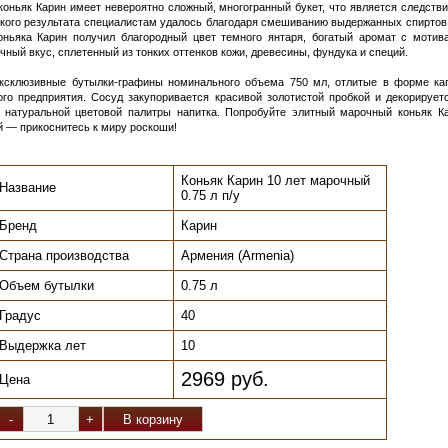
 коньяк Карин имеет невероятно сложный, многогранный букет, что является следств
окого результата специалистам удалось благодаря смешиванию выдержанных спиртов, 
коньяка Карин получил благородный цвет темного янтаря, богатый аромат с мотив
ичный вкус, сплетенный из тонких оттенков кожи, древесины, фундука и специй.
эксклюзивные бутылки-графины номинального объема 750 мл, отлитые в форме к
го предприятия. Сосуд закупоривается красивой золотистой пробкой и декорируетс
у натуральной цветовой палитры напитка. Попробуйте элитный марочный коньяк К
й — прикоснитесь к миру роскоши!
Коньяк Карин 10 лет марочный
Название
0.75 л п/у
Бренд
Карин
Страна производства
Армения (Armenia)
Объем бутылки
0.75 л
.
Градус
40
Выдержка лет
10
2969 руб.
Цена