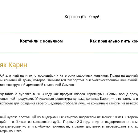
Корзина (0) - 0 руб.
Коктейли с коньяком
Как правильно пить ко
як Карин
бой элитный напиток, относящийся к категории марочных коньяков. Права на данны
 коньячный дом», которое занимается экспортом высококачественной коньячной
вляется крупной армянской компанией Самкон.
едставлена публике в 2013 году как продукт класса «премиум». Новый бренд сраз
коньячной продукции. Уникальная рецептура купажа коньяка Карин — это заслуга 
которые для создания своего шедевра отобрали лучшие коньячные спирты из автохтон
ный купаж, состоящий из выдержанных спиртов возрастом не менее 10 лет. Старен
ций — в бочках из кавказского дуба. Первые 2-3 года спирты выдерживаются в м
роматические ноты и глубокую танинность, а затем дистилляты перемещают в стар
литры коньяка.