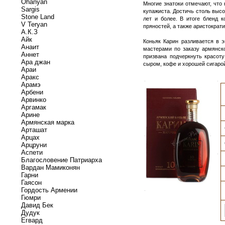
Ohanyan
Многие знатоки отмечают, что
Sargis
купажиста. Достичь столь выс
Stone Land
лет и более. В итоге бленд 
V Teryan
пряностей, а также аристократ
А.К.З
Айк
Коньяк Карин разливается в 
Анаит
мастерами по заказу армянско
Аннет
призвана подчеркнуть красот
Ара джан
сыром, кофе и хорошей сигаро
Араи
Аракс
.
.
Арамэ
Арбени
Арвинко
Аргамак
Арине
Армянская марка
Арташат
Арцах
.
.
Арцруни
Аспети
.
Благословение Патриарха
Вардан Мамиконян
Гарни
Гаясон
Гордость Армении
.
Гюмри
Давид Бек
Дудук
Егвард