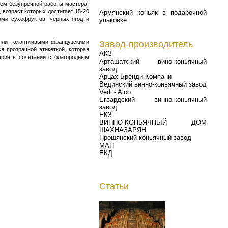
ием безупречной работы мастера-
возраст которых достигает 15-20
Армянский коньяк в подарочной
ами сухофруктов, черных ягод и
упаковке
апли талантливыми французскими
Завод-производитель
я прозрачной этикеткой, которая
АКЗ
арин в сочетании с благородным
Арташатский вино-коньячный
завод
Арцах Бренди Компани
Вединский винно-коньячный завод
Vedi - Alco
Егвардский винно-коньячный
завод
ЕКЗ
ВИННО-КОНЬЯЧНЫЙ ДОМ
ШАХНАЗАРЯН
Прошянский коньячный завод
МАП
ЕКД
Статьи