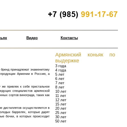
ньяк
Видео
Контакты
Армянский коньяк по
выдержке
3 года
й бренд принадлежат знаменитому
4 года
 продукции Армении в Россию, а
5 лет
6 лет
7 лет
у же привлек к себе пристальное
8 лет
ведущих специалистов армянской
10 лет
ных сортов винограда, таких как
11 лет
12 лет
15 лет
ие дистиллятов осуществляется в
20 лет
олодых баррелях, которые дарят
25 лет
ые бочки, в которых происходит
30 лет
50 лет