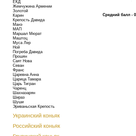
ЕКД
.
Жемчужина Армении
Золотой
Средний балл - 0
Карин
Крепость Давида
Манэ
МАП
Маршал Мюрат
Маштоц
Муса Лер
Ной
Погреба Давида
Прошян
Саят Нова
Севан
Франс
Царевна Анна
Царица Тамара
Царь Тигран
Чаренц
Шахназарян
Шираз
Шуши
Эриваньская Крепость
Украинский коньяк
Российский коньяк