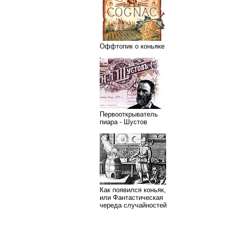
Оффтопик о коньяке
Первооткрыватель
пиара - Шустов
Как появился коньяк,
или Фантастическая
череда случайностей