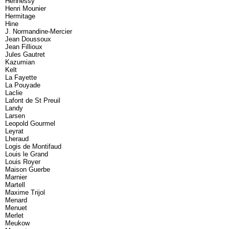
Hennessy
Henri Mounier
Hermitage
Hine
J. Normandine-Mercier
Jean Doussoux
Jean Fillioux
Jules Gautret
Kazumian
Kelt
La Fayette
La Pouyade
Laclie
Lafont de St Preuil
Landy
Larsen
Leopold Gourmel
Leyrat
Lheraud
Logis de Montifaud
Louis le Grand
Louis Royer
Maison Guerbe
Marnier
Martell
Maxime Trijol
Menard
Menuet
Merlet
Meukow