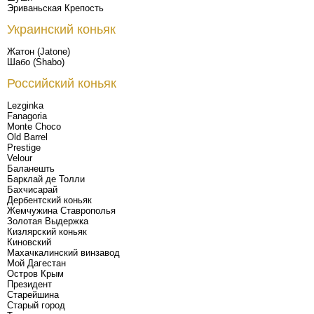
Эриваньская Крепость
Украинский коньяк
Жатон (Jatone)
Шабо (Shabo)
Российский коньяк
Lezginka
Fanagoria
Monte Choco
Old Barrel
Prestige
Velour
Баланешть
Барклай де Толли
Бахчисарай
Дербентский коньяк
Жемчужина Ставрополья
Золотая Выдержка
Кизлярский коньяк
Киновский
Махачкалинский винзавод
Мой Дагестан
Остров Крым
Президент
Старейшина
Старый город