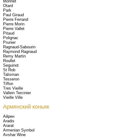
Monnet
Otard
Park
Paul Giraud
Pierre Ferrand
Pierre Morin
Pierre Vallet
Pitaud
Polignac
Prunier
Ragnaud-Sabourin
Raymond Ragnaud
Remy Martin
Roullet
Seguinot
St Rob
Talisman
Tesseron
Tiffon
Tres Vieille
Vallein Tercinier
Vieille Ville
Армянский коньяк
Айрен
Aradis
Ararat
Armenian Symbol
Avshar Wine