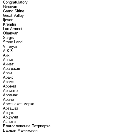
Congratulatory
Ginevan
Grand Sirine
Great Valley
Ijevan
Kremlin
Lao Armeni
Ohanyan
Sargis
Stone Land
V Teryan
А.К.З
Айк
Анаит
Аннет
Ара джан
Араи
Аракс
Арамэ
Арбени
Арвинко
Аргамак
Арине
Армянская марка
Арташат
Арцах
Арцруни
Аспети
Благословение Патриарха
Вардан Мамиконян