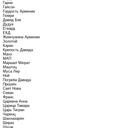
Гарни
Гаясон
Гордость Армении
Гюмри
Давид Бек
Дудук
Егвард
ЕКД
Жемчужина Армении
Золотой
Карин
Крепость Давида
Манэ
МАП
Маршал Мюрат
Маштоц
Муса Лер
Ной
Погреба Давида
Прошян
Саят Нова
Севан
Франс
Царевна Анна
Царица Тамара
Царь Тигран
Чаренц
Шахназарян
Шираз
Шуши