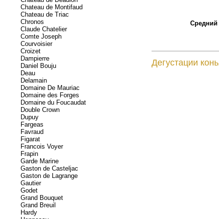
Chateau de Montifaud
Chateau de Triac
Chronos
Средний 
Claude Chatelier
Comte Joseph
Courvoisier
Croizet
Dampierre
Дегустации конь
Daniel Bouju
Deau
Delamain
Domaine De Mauriac
Domaine des Forges
Domaine du Foucaudat
Double Crown
Dupuy
Fargeas
Favraud
Figarat
Francois Voyer
Frapin
Garde Marine
Gaston de Casteljac
Gaston de Lagrange
Gautier
Godet
Grand Bouquet
Grand Breuil
Hardy