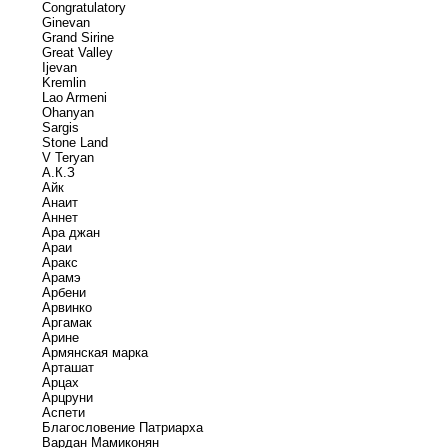
Congratulatory
Ginevan
Grand Sirine
Great Valley
Ijevan
Kremlin
Lao Armeni
Ohanyan
Sargis
Stone Land
V Teryan
А.К.З
Айк
Анаит
Аннет
Ара джан
Араи
Аракс
Арамэ
Арбени
Арвинко
Аргамак
Арине
Армянская марка
Арташат
Арцах
Арцруни
Аспети
Благословение Патриарха
Вардан Мамиконян