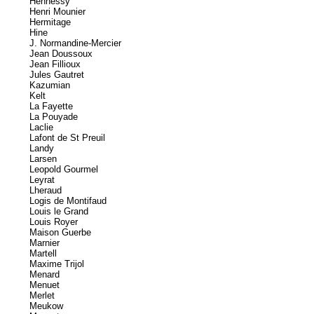
Hennessy
Henri Mounier
Hermitage
Hine
J. Normandine-Mercier
Jean Doussoux
Jean Fillioux
Jules Gautret
Kazumian
Kelt
La Fayette
La Pouyade
Laclie
Lafont de St Preuil
Landy
Larsen
Leopold Gourmel
Leyrat
Lheraud
Logis de Montifaud
Louis le Grand
Louis Royer
Maison Guerbe
Marnier
Martell
Maxime Trijol
Menard
Menuet
Merlet
Meukow