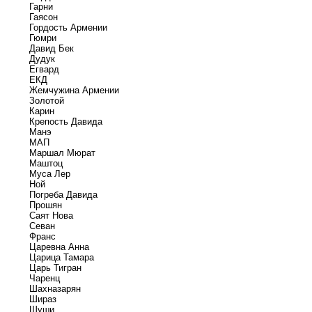
Гарни
Гаясон
Гордость Армении
Гюмри
Давид Бек
Дудук
Егвард
ЕКД
Жемчужина Армении
Золотой
Карин
Крепость Давида
Манэ
МАП
Маршал Мюрат
Маштоц
Муса Лер
Ной
Погреба Давида
Прошян
Саят Нова
Севан
Франс
Царевна Анна
Царица Тамара
Царь Тигран
Чаренц
Шахназарян
Шираз
Шуши