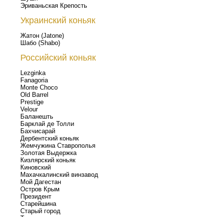
Эриваньская Крепость
Украинский коньяк
Жатон (Jatone)
Шабо (Shabo)
Российский коньяк
Lezginka
Fanagoria
Monte Choco
Old Barrel
Prestige
Velour
Баланешть
Барклай де Толли
Бахчисарай
Дербентский коньяк
Жемчужина Ставрополья
Золотая Выдержка
Кизлярский коньяк
Киновский
Махачкалинский винзавод
Мой Дагестан
Остров Крым
Президент
Старейшина
Старый город