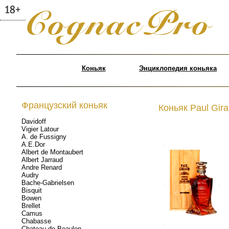
Коньяк
Энциклопедия коньяка
Французский коньяк
Коньяк Paul Gir
Davidoff
Vigier Latour
A. de Fussigny
A.E.Dor
.
Albert de Montaubert
Albert Jarraud
Andre Renard
Audry
Bache-Gabrielsen
.
.
Bisquit
Bowen
Brellet
Camus
Chabasse
.
Chateau de Beaulon