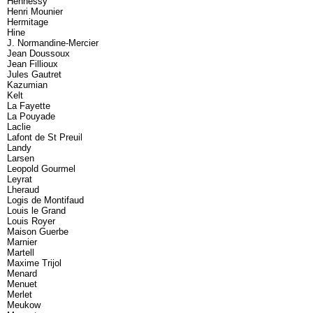
Hennessy
Henri Mounier
Hermitage
Hine
J. Normandine-Mercier
Jean Doussoux
Jean Fillioux
Jules Gautret
Kazumian
Kelt
La Fayette
La Pouyade
Laclie
Lafont de St Preuil
Landy
Larsen
Leopold Gourmel
Leyrat
Lheraud
Logis de Montifaud
Louis le Grand
Louis Royer
Maison Guerbe
Marnier
Martell
Maxime Trijol
Menard
Menuet
Merlet
Meukow