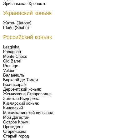
Эриваньская Крепость
Украинский коньяк
Жатон (Jatone)
Шабо (Shabo)
Российский коньяк
Lezginka
Fanagoria
Monte Choco
Old Barrel
Prestige
Velour
Баланешть
Барклай де Толли
Бахчисарай
Дербентский коньяк
Жемчужина Ставрополья
Золотая Выдержка
Кизлярский коньяк
Киновский
Махачкалинский винзавод
Мой Дагестан
Остров Крым
Президент
Старейшина
Старый город