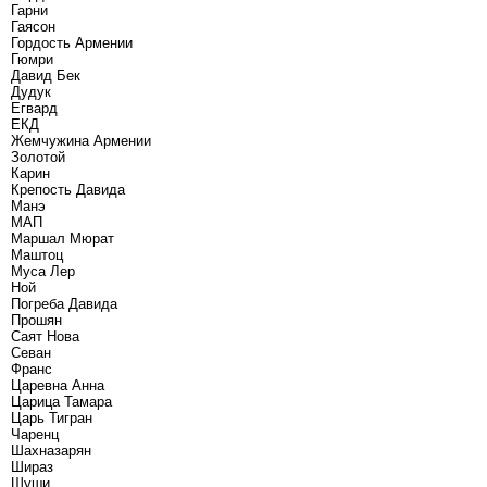
Гарни
Гаясон
Гордость Армении
Гюмри
Давид Бек
Дудук
Егвард
ЕКД
Жемчужина Армении
Золотой
Карин
Крепость Давида
Манэ
МАП
Маршал Мюрат
Маштоц
Муса Лер
Ной
Погреба Давида
Прошян
Саят Нова
Севан
Франс
Царевна Анна
Царица Тамара
Царь Тигран
Чаренц
Шахназарян
Шираз
Шуши