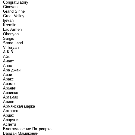
Congratulatory
Ginevan
Grand Sirine
Great Valley
Ijevan
Kremlin
Lao Armeni
Ohanyan
Sargis
Stone Land
V Teryan
А.К.З
Айк
Анаит
Аннет
Ара джан
Араи
Аракс
Арамэ
Арбени
Арвинко
Аргамак
Арине
Армянская марка
Арташат
Арцах
Арцруни
Аспети
Благословение Патриарха
Вардан Мамиконян