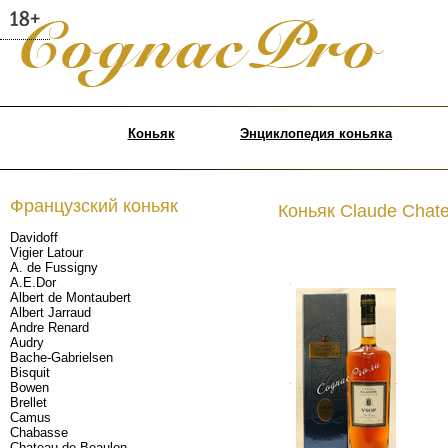
Коньяк
Энциклопедия коньяка
Французский коньяк
Коньяк Claude Chatel
Davidoff
Vigier Latour
A. de Fussigny
A.E.Dor
.
Albert de Montaubert
Albert Jarraud
Andre Renard
Audry
Bache-Gabrielsen
Bisquit
.
.
Bowen
Brellet
Camus
Chabasse
Chateau de Beaulon