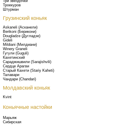
Три звездочки
Троекуров
Штурман
Грузинский коньяк
Askaneli (Асканели)
Berikoni (Берикони)
Dougladze (Дугладзе)
Gideli
Mildiani (Милдиани)
Winery Graneli
Гугули (Guguli)
Кахетинский
Сараджишвили (Sarajishvili)
Сердце Арагви
Старый Кахети (Stariy Kaheti)
Талавари
Чандари (Chandari)
Молдавский коньяк
Kvint
Коньячные настойки
Марьяж
Сибирская