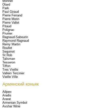
Monnet
Otard
Park
Paul Giraud
Pierre Ferrand
Pierre Morin
Pierre Vallet
Pitaud
Polignac
Prunier
Ragnaud-Sabourin
Raymond Ragnaud
Remy Martin
Roullet
Seguinot
St Rob
Talisman
Tesseron
Tiffon
Tres Vieille
Vallein Tercinier
Vieille Ville
Армянский коньяк
Айрен
Aradis
Ararat
Armenian Symbol
Avshar Wine