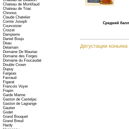
Chateau de Montifaud
Chateau de Triac
.
Chronos
Claude Chatelier
Comte Joseph
Средний балл 
Courvoisier
Croizet
Dampierre
Daniel Bouju
Deau
Дегустации коньяка 
Delamain
Domaine De Mauriac
Domaine des Forges
Domaine du Foucaudat
Double Crown
Dupuy
Fargeas
Favraud
Figarat
Francois Voyer
Frapin
Garde Marine
Gaston de Casteljac
Gaston de Lagrange
Gautier
Godet
Grand Bouquet
Grand Breuil
Hardy