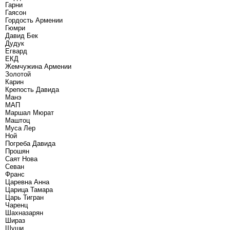
Гарни
Гаясон
Гордость Армении
Гюмри
Давид Бек
Дудук
Егвард
ЕКД
Жемчужина Армении
Золотой
Карин
Крепость Давида
Манэ
МАП
Маршал Мюрат
Маштоц
Муса Лер
Ной
Погреба Давида
Прошян
Саят Нова
Севан
Франс
Царевна Анна
Царица Тамара
Царь Тигран
Чаренц
Шахназарян
Шираз
Шуши