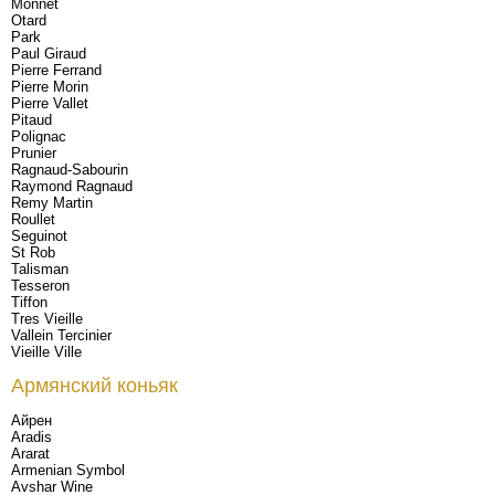
Monnet
Otard
Park
Paul Giraud
Pierre Ferrand
Pierre Morin
Pierre Vallet
Pitaud
Polignac
Prunier
Ragnaud-Sabourin
Raymond Ragnaud
Remy Martin
Roullet
Seguinot
St Rob
Talisman
Tesseron
Tiffon
Tres Vieille
Vallein Tercinier
Vieille Ville
Армянский коньяк
Айрен
Aradis
Ararat
Armenian Symbol
Avshar Wine