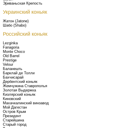
Эриваньская Крепость
Украинский коньяк
Жатон (Jatone)
Шабо (Shabo)
Российский коньяк
Lezginka
Fanagoria
Monte Choco
Old Barrel
Prestige
Velour
Баланешть
Барклай де Толли
Бахчисарай
Дербентский коньяк
Жемчужина Ставрополья
Золотая Выдержка
Кизлярский коньяк
Киновский
Махачкалинский винзавод
Мой Дагестан
Остров Крым
Президент
Старейшина
Старый город