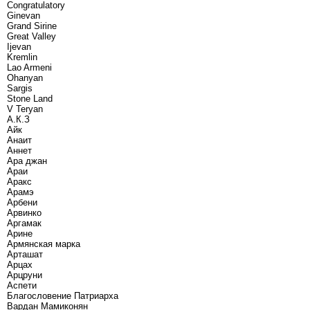
Congratulatory
Ginevan
Grand Sirine
Great Valley
Ijevan
Kremlin
Lao Armeni
Ohanyan
Sargis
Stone Land
V Teryan
А.К.З
Айк
Анаит
Аннет
Ара джан
Араи
Аракс
Арамэ
Арбени
Арвинко
Аргамак
Арине
Армянская марка
Арташат
Арцах
Арцруни
Аспети
Благословение Патриарха
Вардан Мамиконян