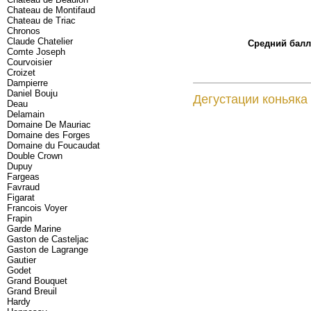
Chateau de Montifaud
Chateau de Triac
Chronos
Claude Chatelier
Средний балл 
Comte Joseph
Courvoisier
Croizet
Dampierre
Daniel Bouju
Дегустации коньяка
Deau
Delamain
Domaine De Mauriac
Domaine des Forges
Domaine du Foucaudat
Double Crown
Dupuy
Fargeas
Favraud
Figarat
Francois Voyer
Frapin
Garde Marine
Gaston de Casteljac
Gaston de Lagrange
Gautier
Godet
Grand Bouquet
Grand Breuil
Hardy