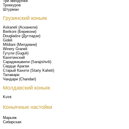
Три звездочки
Троекуров
Штурман
Грузинский коньяк
Askaneli (Асканели)
Berikoni (Берикони)
Dougladze (Дугладзе)
Gideli
Mildiani (Милдиани)
Winery Graneli
Гугули (Guguli)
Кахетинский
Сараджишвили (Sarajishvili)
Сердце Арагви
Старый Кахети (Stariy Kaheti)
Талавари
Чандари (Chandari)
Молдавский коньяк
Kvint
Коньячные настойки
Марьяж
Сибирская