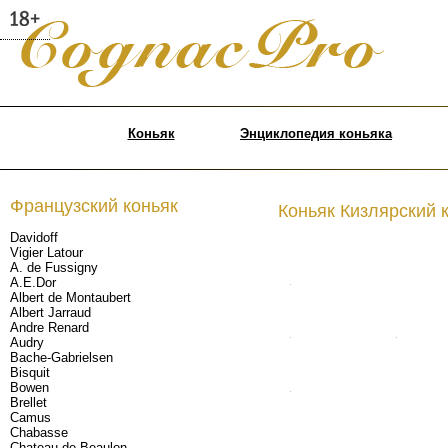
Коньяк
Энциклопедия коньяка
Французский коньяк
Коньяк Кизлярский 
Davidoff
Vigier Latour
A. de Fussigny
A.E.Dor
.
Albert de Montaubert
Albert Jarraud
Andre Renard
.
.
Audry
Bache-Gabrielsen
Bisquit
Bowen
.
Brellet
Camus
Chabasse
Chateau de Beaulon