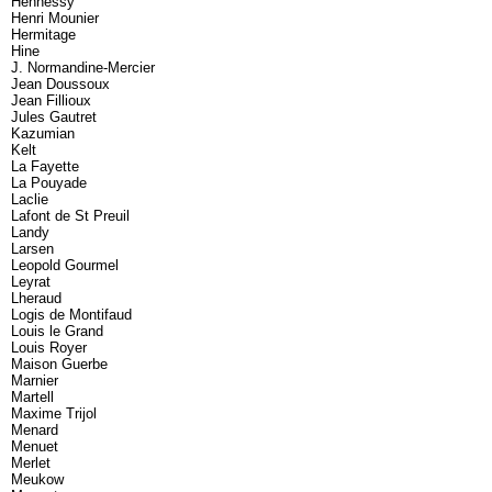
Hennessy
Henri Mounier
Hermitage
Hine
J. Normandine-Mercier
Jean Doussoux
Jean Fillioux
Jules Gautret
Kazumian
Kelt
La Fayette
La Pouyade
Laclie
Lafont de St Preuil
Landy
Larsen
Leopold Gourmel
Leyrat
Lheraud
Logis de Montifaud
Louis le Grand
Louis Royer
Maison Guerbe
Marnier
Martell
Maxime Trijol
Menard
Menuet
Merlet
Meukow