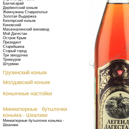
Бахчисарай
Дербентский коньяк
Жемчужина Ставрополья
Золотая Выдержка
Кизлярский коньяк
Киновский
Махачкалинский винзавод
Мой Дагестан
Остров Крым
Президент
Старейшина
Старый город
Три звездочки
Троекуров
Штурман
Грузинский коньяк
Молдавский коньяк
Коньячные настойки
Миниатюрные бутылочки
коньяка - Шкалики
Миниатюрные бутылочки коньяка -
Шкалики