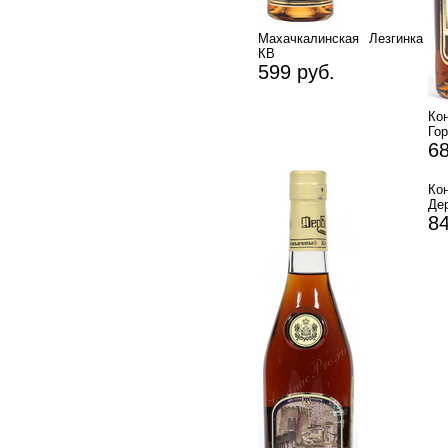
Махачкалинская Лезгинка
КВ
599 руб.
Ко
Го
68
К
Дер
84