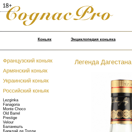
Коньяк
Энциклопедия коньяка
Французский коньяк
Легенда Дагестана
Армянский коньяк
Украинский коньяк
Российский коньяк
Lezginka
Fanagoria
Monte Choco
Old Barrel
Prestige
Velour
Баланешть
Барклай де Толли