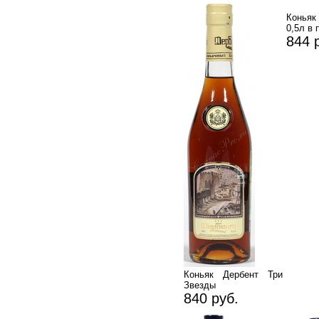
Конья
0,5л в 
844 
Коньяк Дербент Три
Звезды
840 руб.