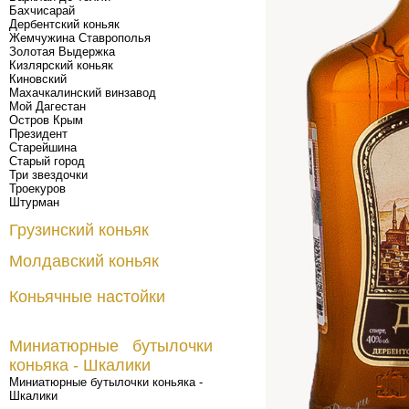
Бахчисарай
Дербентский коньяк
Жемчужина Ставрополья
Золотая Выдержка
Кизлярский коньяк
Киновский
Махачкалинский винзавод
Мой Дагестан
Остров Крым
Президент
Старейшина
Старый город
Три звездочки
Троекуров
Штурман
Грузинский коньяк
Молдавский коньяк
Коньячные настойки
Миниатюрные бутылочки
коньяка - Шкалики
Миниатюрные бутылочки коньяка -
Шкалики