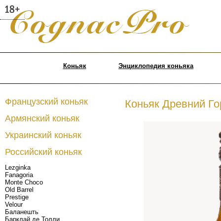
Коньяк
Энциклопедия коньяка
Французский коньяк
Коньяк Древний Го
Армянский коньяк
Украинский коньяк
Российский коньяк
Lezginka
Fanagoria
Monte Choco
Old Barrel
Prestige
Velour
Баланешть
Барклай де Толли