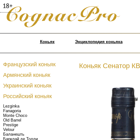
Коньяк
Энциклопедия коньяка
Французский коньяк
Коньяк Сенатор К
Армянский коньяк
Украинский коньяк
Российский коньяк
Lezginka
Fanagoria
Monte Choco
Old Barrel
Prestige
Velour
Баланешть
Барклай де Толли