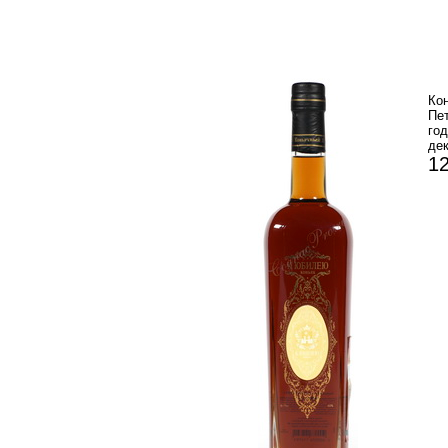
Ко
Пе
г
дек
12