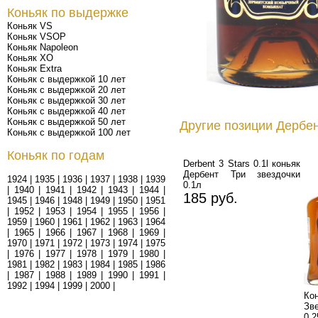
Коньяк по выдержке
Коньяк VS
Коньяк VSOP
Коньяк Napoleon
Коньяк XO
Коньяк Extra
Коньяк с выдержкой 10 лет
Коньяк с выдержкой 20 лет
Коньяк с выдержкой 30 лет
Коньяк с выдержкой 40 лет
Коньяк с выдержкой 50 лет
Другие позиции Дербен
Коньяк с выдержкой 100 лет
Коньяк по годам
Derbent 3 Stars 0.1l коньяк
Дербент Три звездочки
1924
|
1935
|
1936
|
1937
|
1938
|
1939
0.1л
|
1940
|
1941
|
1942
|
1943
|
1944
|
185 руб.
1945
|
1946
|
1948
|
1949
|
1950
|
1951
|
1952
|
1953
|
1954
|
1955
|
1956
|
1959
|
1960
|
1961
|
1962
|
1963
|
1964
|
1965
|
1966
|
1967
|
1968
|
1969
|
1970
|
1971
|
1972
|
1973
|
1974
|
1975
|
1976
|
1977
|
1978
|
1979
|
1980
|
1981
|
1982
|
1983
|
1984
|
1985
|
1986
|
1987
|
1988
|
1989
|
1990
|
1991
|
1992
|
1994
|
1999
|
2000
|
К
Зв
0,2