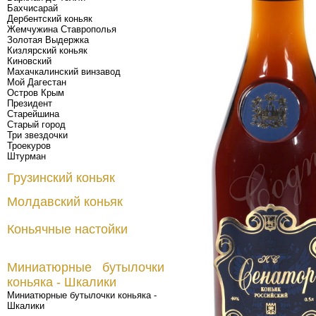
Бахчисарай
Дербентский коньяк
Жемчужина Ставрополья
Золотая Выдержка
Кизлярский коньяк
Киновский
Махачкалинский винзавод
Мой Дагестан
Остров Крым
Президент
Старейшина
Старый город
Три звездочки
Троекуров
Штурман
Грузинский коньяк
Молдавский коньяк
Коньячные настойки
Миниатюрные бутылочки
коньяка - Шкалики
Миниатюрные бутылочки коньяка -
Шкалики