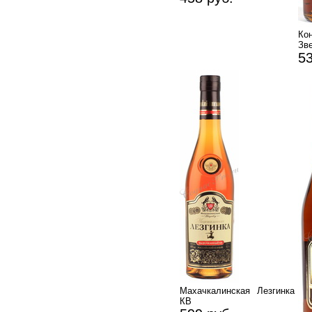
К
Зв
53
Махачкалинская Лезгинка
КВ