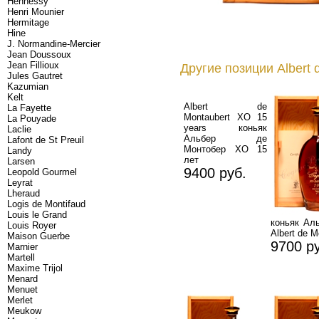
Hennessy
Henri Mounier
Hermitage
Hine
J. Normandine-Mercier
Jean Doussoux
Jean Fillioux
Другие позиции Albert 
Jules Gautret
Kazumian
Kelt
Albert de
La Fayette
Montaubert XO 15
La Pouyade
years коньяк
Laclie
Альбер де
Lafont de St Preuil
Монтобер ХО 15
Landy
лет
Larsen
9400 руб.
Leopold Gourmel
Leyrat
Lheraud
Logis de Montifaud
Louis le Grand
коньяк Ал
Louis Royer
Albert de M
Maison Guerbe
9700 р
Marnier
Martell
Maxime Trijol
Menard
Menuet
Merlet
Meukow