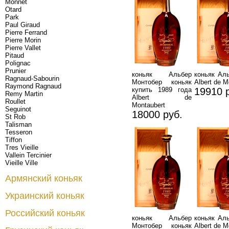
Monnet
Otard
Park
Paul Giraud
Pierre Ferrand
Pierre Morin
Pierre Vallet
Pitaud
Polignac
Prunier
коньяк Альбер
коньяк Ал
Ragnaud-Sabourin
Монтобер коньяк
Albert de M
Raymond Ragnaud
купить 1989 года
19910 
Remy Martin
Albert de
Roullet
Montaubert
Seguinot
18000 руб.
St Rob
Talisman
Tesseron
Tiffon
Tres Vieille
Vallein Tercinier
Vieille Ville
Армянский коньяк
Украинский коньяк
Российский коньяк
коньяк Альбер
коньяк Ал
Монтобер коньяк
Albert de M