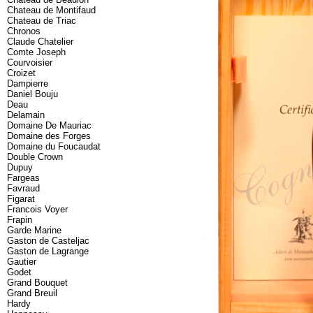
Chateau de Montifaud
Chateau de Triac
Chronos
Claude Chatelier
Comte Joseph
Courvoisier
Croizet
Dampierre
Daniel Bouju
Deau
Delamain
Domaine De Mauriac
Domaine des Forges
Domaine du Foucaudat
Double Crown
Dupuy
Fargeas
Favraud
Figarat
Francois Voyer
Frapin
Garde Marine
Gaston de Casteljac
Gaston de Lagrange
Gautier
Godet
Grand Bouquet
Grand Breuil
Hardy