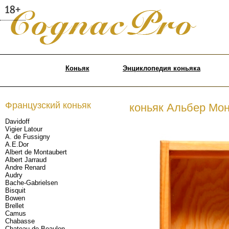
Коньяк
Энциклопедия коньяка
Французский коньяк
коньяк Альбер Монт
Davidoff
Vigier Latour
A. de Fussigny
A.E.Dor
Albert de Montaubert
Albert Jarraud
Andre Renard
Audry
Bache-Gabrielsen
Bisquit
Bowen
Brellet
Camus
Chabasse
Chateau de Beaulon