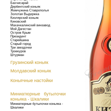
Бахчисарай
Дербентский коньяк
Жемчужина Ставрополья
Золотая Выдержка
Кизлярский коньяк
Киновский
Махачкалинский винзавод
Мой Дагестан
Остров Крым
Президент
Старейшина
Старый город
Три звездочки
Троекуров
Штурман
Грузинский коньяк
Молдавский коньяк
Коньячные настойки
Миниатюрные бутылочки
коньяка - Шкалики
Миниатюрные бутылочки коньяка -
Шкалики