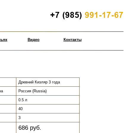
ньяк
Видео
Контакты
Древний Кизляр 3 года
ва
Россия (Russia)
0.5 л
40
.
3
686 руб.