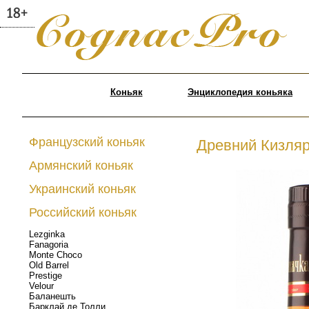
Коньяк
Энциклопедия коньяка
Французский коньяк
Древний Кизляр
Армянский коньяк
Украинский коньяк
Российский коньяк
Lezginka
Fanagoria
Monte Choco
Old Barrel
Prestige
Velour
Баланешть
Барклай де Толли